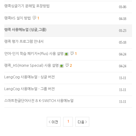
랭콕싱글기기 분해및 포장방법
01-06
랭콕HS 설치 방법
1
04-18
랭콕 사용메뉴얼 (싱글,그룹)
01-23
랭콕 평가 프로그램 안내서
05-18
언어-인지 학습 패키지+(Plus) 사용 설명
1
04-24
랭콕_HS(Home Special) 사용 설명
2
04-24
LangCog 사용메뉴얼 - 싱글 버전
11-11
LangCog 사용메뉴얼 - 그룹 버전
11-11
스마트한글단어사전 & K-SWITCH 사용메뉴얼
11-11
1