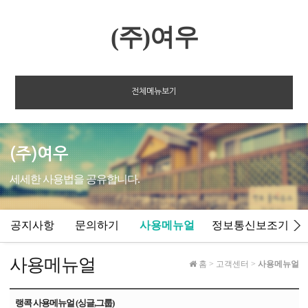
(주)여우
전체메뉴보기
(주)여우
세세한 사용법을 공유합니다.
공지사항
문의하기
사용메뉴얼
정보통신보조기기
사용메뉴얼
홈
>
고객센터
>
사용메뉴얼
랭콕 사용메뉴얼 (싱글,그룹)